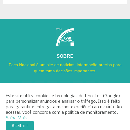
SOBRE
Foco Nacional é um site de notícias. Informação precisa para
quem toma decisões importantes.
Este site utiliza cookies e tecnologias de terceiros (Google)
para personalizar anúncios e analisar o tráfego. Isso é feito
para garantir e entregar a melhor experiência ao usuário. Ao
Copyright ©
2026
Foco Nacional
acessar, você concorda com a política de monitoramento.
Saiba Mais
INÍCIO
SOBRE
CONTATO
LGPD
EXPEDIENTE
Aceitar !
EDITORIAL
MÍDIA KIT
FOCO ZAP