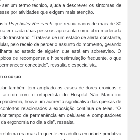
 ser um termo técnico, ajuda a descrever os sintomas de
eresse por atividades que exigem mais atenção.
vista
Psychiatry Research
, que reuniu dados de mais de 30
e uma em cada duas pessoas apresenta nomofobia moderada
do transtorno. “Trata-se de um estado de alerta constante,
ular, pelo receio de perder o assunto do momento, gerando
lhante ao estado de alguém que está em sobreaviso. O
pidos de recompensa e hiperestimulação frequente, o que
permanecer conectado”, ressalta o especialista.
m o corpo
elular também tem ampliado os casos de dores crônicas e
 acordo com o ortopedista do Hospital São Marcelino
 pandemia, houve um aumento significativo das queixas de
onfortos relacionados à exposição contínua de telas. “O
 maior tempo de permanência em celulares e computadores
da ergonomia no dia a dia”, ressalta.
e problema era mais frequente em adultos em idade produtiva