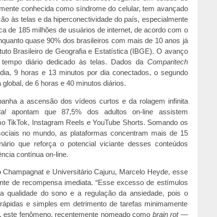
rmente conhecida como síndrome do celular, tem avançado
o às telas e da hiperconectividade do país, especialmente
rca de 185 milhões de usuários de internet, de acordo com o
nquanto quase 90% dos brasileiros com mais de 10 anos já
tituto Brasileiro de Geografia e Estatística (IBGE). O avanço
tempo diário dedicado às telas. Dados da
Comparitech
ia, 9 horas e 13 minutos por dia conectados, o segundo
lobal, de 6 horas e 40 minutos diários.
anha a ascensão dos vídeos curtos e da rolagem infinita
al
apontam que 87,5% dos adultos on-line assistem
 TikTok, Instagram Reels e YouTube Shorts. Somando os
 sociais no mundo, as plataformas concentram mais de 15
rio que reforça o potencial viciante desses conteúdos
cia contínua on-line.
no Champagnat e Universitário Cajuru, Marcelo Heyde, esse
te de recompensa imediata. “Esse excesso de estímulos
a qualidade do sono e a regulação da ansiedade, pois o
ápidas e simples em detrimento de tarefas minimamente
o, este fenômeno, recentemente nomeado como
brain rot
—