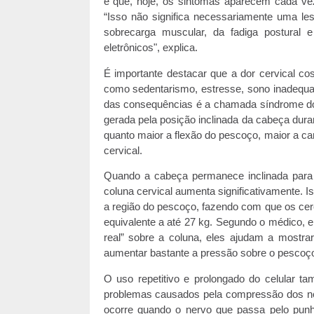
e que, hoje, os sintomas aparecem cada vez
“Isso não significa necessariamente uma le
sobrecarga muscular, da fadiga postural 
eletrônicos", explica.
É importante destacar que a dor cervical co
como sedentarismo, estresse, sono inadequ
das consequências é a chamada síndrome do
gerada pela posição inclinada da cabeça dura
quanto maior a flexão do pescoço, maior a ca
cervical.
Quando a cabeça permanece inclinada para f
coluna cervical aumenta significativamente. I
a região do pescoço, fazendo com que os ce
equivalente a até 27 kg. Segundo o médico, 
real” sobre a coluna, eles ajudam a mostr
aumentar bastante a pressão sobre o pescoço
O uso repetitivo e prolongado do celular ta
problemas causados pela compressão dos ne
ocorre quando o nervo que passa pelo punh