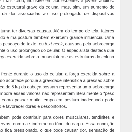
 mais cedo, inclusive em adolescentes e jovens adultos.
são estrutural grave da coluna, mas, sim, um aumento de
e da dor associadas ao uso prolongado de dispositivos
stuma ter diversas causas. Além do tempo de tela, fatores
ado e má postura também exercem grande influência. Uma
 pescoço de texto, ou
text neck
, causada pela sobrecarga
nte o uso prolongado do celular. O especialista destaca que
rga exercida sobre a musculatura e as estruturas da coluna
rente durante o uso do celular, a força exercida sobre a
sso acontece porque a gravidade intensifica a pressão sobre
rca de 5 kg da cabeça possam representar uma sobrecarga
embora esses valores não representem literalmente o “peso
ar como passar muito tempo em postura inadequada pode
 e favorecer dores e desconfortos.
mbém pode contribuir para dores musculares, tendinites e
rvos, como a síndrome do túnel do carpo. Essa condição
o fica pressionado, o que pode causar dor, sensação de