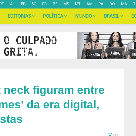
PE
AL
PB
SC
PR
RS
MS
MT
AM
PA
RO
MA
T
EDITORIAS
POLÍTICA
MUNDO
BRASIL
E
 neck figuram entre
es' da era digital,
istas
0