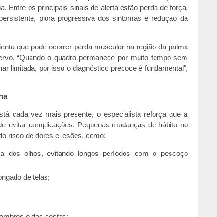
Entre os principais sinais de alerta estão perda de força,
 persistente, piora progressiva dos sintomas e redução da
ienta que pode ocorrer perda muscular na região da palma
ervo. “Quando o quadro permanece por muito tempo sem
ar limitada, por isso o diagnóstico precoce é fundamental",
na
stá cada vez mais presente, o especialista reforça que a
 de evitar complicações. Pequenas mudanças de hábito no
do risco de dores e lesões, como:
ura dos olhos, evitando longos períodos com o pescoço
ongado de telas;
 ombros e das costas;