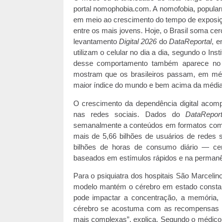
portal nomophobia.com. A nomofobia, popula
em meio ao crescimento do tempo de exposiçã
entre os mais jovens. Hoje, o Brasil soma ce
levantamento
Digital 2026
do
DataReportal
, e
utilizam o celular no dia a dia, segundo o Ins
desse comportamento também aparece no 
mostram que os brasileiros passam, em méd
maior índice do mundo e bem acima da média g
O crescimento da dependência digital acomp
nas redes sociais. Dados do
DataReport
semanalmente a conteúdos em formatos como
mais de 5,66 bilhões de usuários de redes
bilhões de horas de consumo diário — cená
baseados em estímulos rápidos e na permanên
Para o psiquiatra dos hospitais São Marceli
modelo mantém o cérebro em estado constan
pode impactar a concentração, a memória, 
cérebro se acostuma com as recompensas r
mais complexas”, explica. Segundo o médic