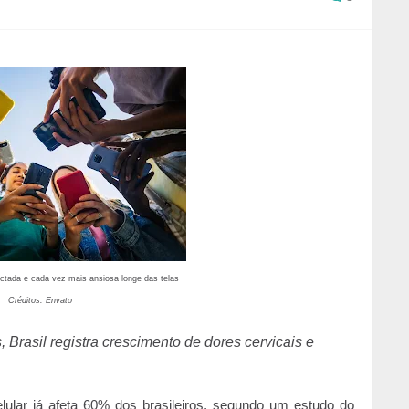
tada e cada vez mais ansiosa longe das telas
Créditos: Envato
Brasil registra crescimento de dores cervicais e
lular já afeta 60% dos brasileiros, segundo um estudo do