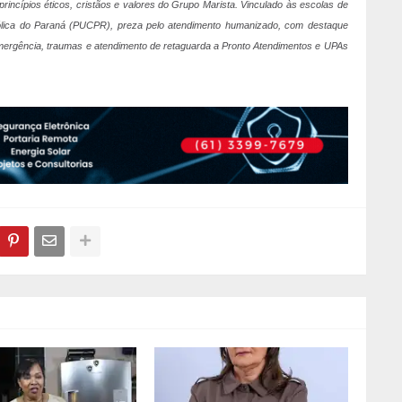
princípios éticos, cristãos e valores do Grupo Marista. Vinculado às escolas de
atólica do Paraná (PUCPR), preza pelo atendimento humanizado, com destaque
 emergência, traumas e atendimento de retaguarda a Pronto Atendimentos e UPAs