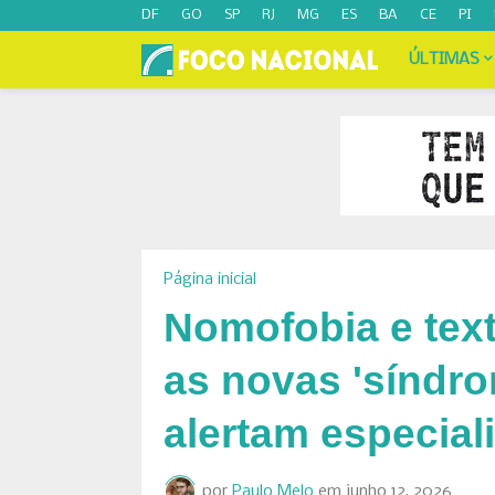
DF
GO
SP
RJ
MG
ES
BA
CE
PI
ÚLTIMAS
Página inicial
Nomofobia e text
as novas 'síndrom
alertam especial
por
Paulo Melo
em
junho 12, 2026