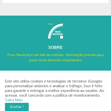
SOBRE
Foco Nacional é um site de notícias. Informação precisa para
quem toma decisões importantes.
Este site utiliza cookies e tecnologias de terceiros (Google)
para personalizar anúncios e analisar o tráfego. Isso é feito
para garantir e entregar a melhor experiência ao usuário. Ao
Copyright ©
2026
Foco Nacional
acessar, você concorda com a política de monitoramento.
Saiba Mais
INÍCIO
SOBRE
CONTATO
LGPD
EXPEDIENTE
Aceitar !
EDITORIAL
MÍDIA KIT
FOCO ZAP