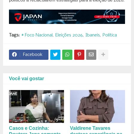
Tags:
# Foco Nacional
Eleições 2026
Ibaneis
Politica
Facebook
Você vai gostar
Casos e Cozinha:
Valdirene Tavares